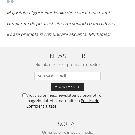
n
c
Majoritatea figurinelor Funko din colectia mea sunt
c
cumparate de pe acest site , recomand cu incredere ,
p
livrare prompta si comunicare eficienta. Multumesc
NEWSLETTER
Nu rata ofertele si promotiile noastre
Vreau sa primesc newsletter cu promotiile
magazinului. Afla mai multe in
Politica de
Confidentialitate
SOCIAL
Urmareste-ne in social media