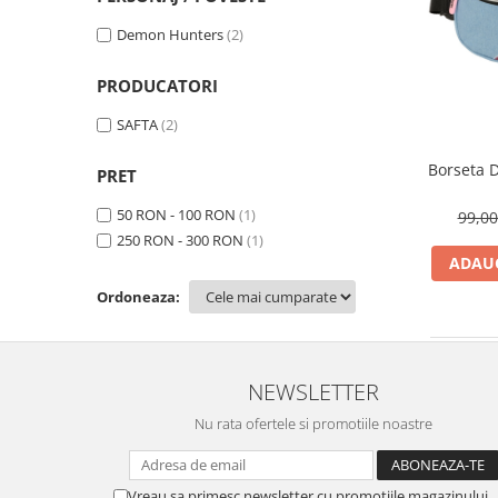
Demon Hunters
(2)
PRODUCATORI
SAFTA
(2)
Borseta 
PRET
50 RON - 100 RON
(1)
99,0
250 RON - 300 RON
(1)
ADAUG
Ordoneaza:
NEWSLETTER
Nu rata ofertele si promotiile noastre
Vreau sa primesc newsletter cu promotiile magazinului.