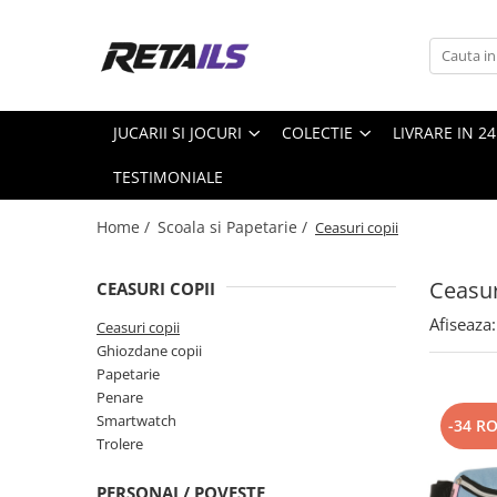
Jucarii si jocuri
Colectie
Produse de sezon
Scoala si Papetarie
Jucarii din plus
Accesorii Gaming
Piscine Steel pro MAX
Ceasuri copii
JUCARII SI JOCURI
COLECTIE
LIVRARE IN 2
Masti si Costume
Figurine de colectie
Pscine
Ghiozdane copii
TESTIMONIALE
Figurine Exclusive
Papetarie
Mystery box
Penare
Home /
Scoala si Papetarie /
Ceasuri copii
Precomanda
Smartwatch
Ceasur
CEASURI COPII
Trolere
Afiseaza:
Ceasuri copii
Ghiozdane copii
Papetarie
Penare
Smartwatch
-34 R
Trolere
PERSONAJ / POVESTE