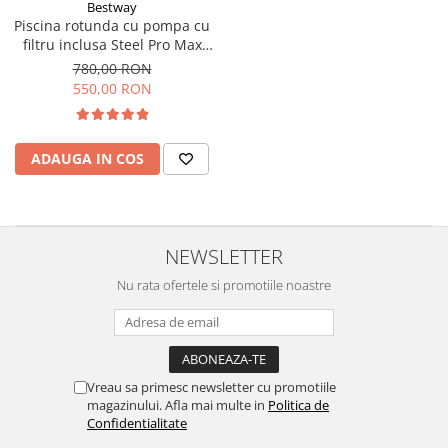
Bestway
Piscina rotunda cu pompa cu
filtru inclusa Steel Pro Max
Bestway cu cadru
780,00 RON
metalic,inox, diametru 366
550,00 RON
cm, inaltime 76 cm, volum
6473 litri, debit pompa 1249
l/h, gri deschis
ADAUGA IN COS
NEWSLETTER
Nu rata ofertele si promotiile noastre
Vreau sa primesc newsletter cu promotiile
magazinului. Afla mai multe in
Politica de
Confidentialitate