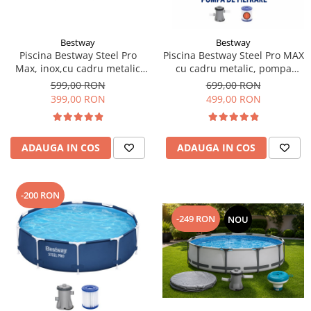
Bestway
Bestway
Piscina Bestway Steel Pro
Piscina Bestway Steel Pro MAX
Max, inox,cu cadru metalic
cu cadru metalic, pompa
305x76cm, 4678 l
filtrare,305m x 76cm Gri
599,00 RON
699,00 RON
399,00 RON
499,00 RON
ADAUGA IN COS
ADAUGA IN COS
-200 RON
-249 RON
NOU