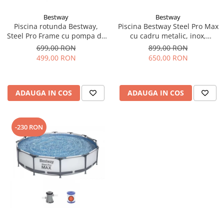
Bestway
Bestway
Piscina rotunda Bestway,
Piscina Bestway Steel Pro Max
Steel Pro Frame cu pompa de
cu cadru metalic, inox,
filtrare cadru metalic,
305x76cm,popma de filtrare
699,00 RON
899,00 RON
albastru, 305 x 76 cm
inclusa+CADOU Prelata
499,00 RON
650,00 RON
premium si dozator de
substante chimice.
ADAUGA IN COS
ADAUGA IN COS
-230 RON