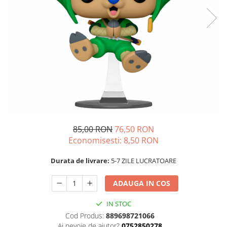
85,00 RON
76,50 RON
Economisesti:
8,50
RON
Durata de livrare:
5-7 ZILE LUCRATOARE
ADAUGA IN COS
IN STOC
Cod Produs:
889698721066
Ai nevoie de ajutor?
0752850278