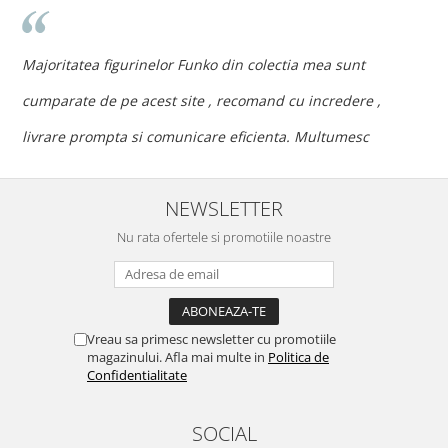
n
c
Majoritatea figurinelor Funko din colectia mea sunt
c
cumparate de pe acest site , recomand cu incredere ,
p
livrare prompta si comunicare eficienta. Multumesc
NEWSLETTER
Nu rata ofertele si promotiile noastre
Vreau sa primesc newsletter cu promotiile
magazinului. Afla mai multe in
Politica de
Confidentialitate
SOCIAL