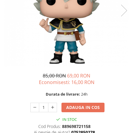
85,00 RON
69,00 RON
Economisesti:
16,00
RON
Durata de livrare:
24h
ADAUGA IN COS
IN STOC
Cod Produs:
889698721158
Ai nevoie de ajutor?
0752850278