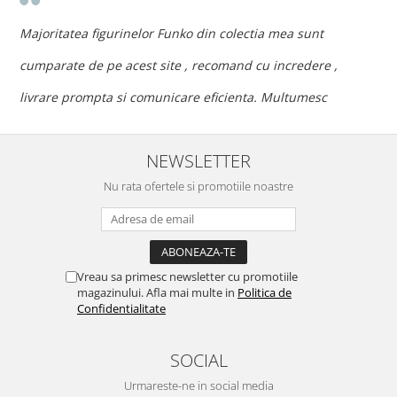
n
c
Majoritatea figurinelor Funko din colectia mea sunt
c
cumparate de pe acest site , recomand cu incredere ,
p
livrare prompta si comunicare eficienta. Multumesc
NEWSLETTER
Nu rata ofertele si promotiile noastre
Vreau sa primesc newsletter cu promotiile
magazinului. Afla mai multe in
Politica de
Confidentialitate
SOCIAL
Urmareste-ne in social media