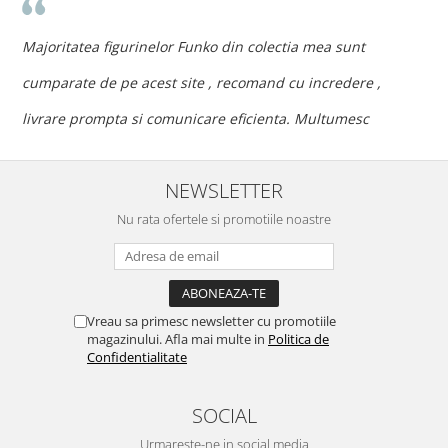
n
c
Majoritatea figurinelor Funko din colectia mea sunt
c
cumparate de pe acest site , recomand cu incredere ,
p
livrare prompta si comunicare eficienta. Multumesc
NEWSLETTER
Nu rata ofertele si promotiile noastre
Vreau sa primesc newsletter cu promotiile
magazinului. Afla mai multe in
Politica de
Confidentialitate
SOCIAL
Urmareste-ne in social media