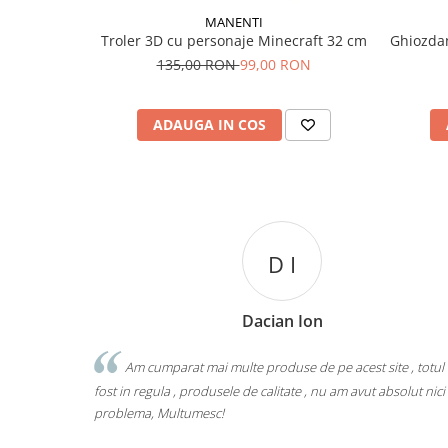
MANENTI
Troler 3D cu personaje Minecraft 32 cm
Ghiozda
135,00 RON
99,00 RON
ADAUGA IN COS
D I
Dacian Ion
Am cumparat mai multe produse de pe acest site , totul
fost in regula , produsele de calitate , nu am avut absolut nici
problema, Multumesc!