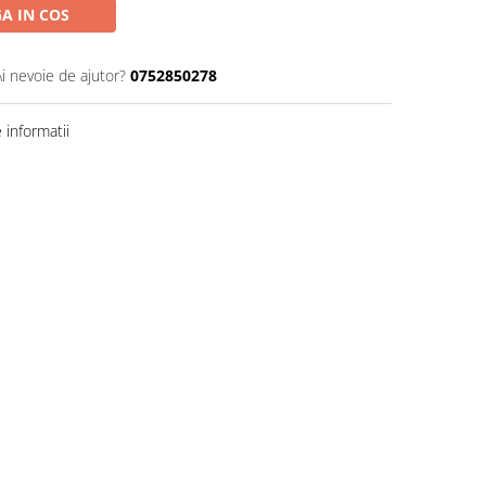
A IN COS
Ai nevoie de ajutor?
0752850278
informatii