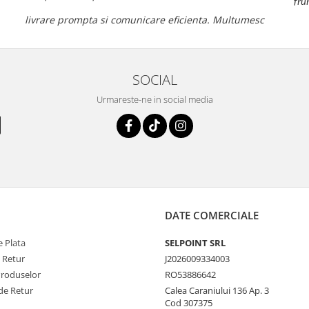
fru
livrare prompta si comunicare eficienta. Multumesc
SOCIAL
Urmareste-ne in social media
DATE COMERCIALE
 Plata
SELPOINT SRL
e Retur
J2026009334003
Produselor
RO53886642
de Retur
Calea Caraniului 136 Ap. 3
Cod 307375