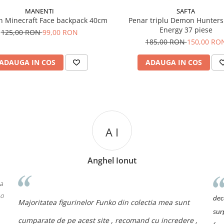
MANENTI
SAFTA
n Minecraft Face backpack 40cm
Penar triplu Demon Hunter
Energy 37 piese
125,00 RON
99,00 RON
185,00 RON
150,00 RO
ADAUGA IN COS
ADAUGA IN COS
A I
Anghel Ionut
 a
 o
dec
Majoritatea figurinelor Funko din colectia mea sunt
sur
cumparate de pe acest site , recomand cu incredere ,