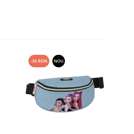
-34 RON
NOU
-31 RO