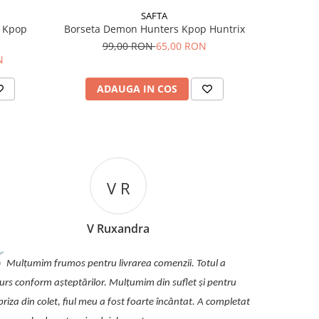
SAFTA
s Kpop
Borseta Demon Hunters Kpop Huntrix
Penar t
99,00 RON
65,00 RON
1
N
ADAUGA IN COS
AD
V R
V Ruxandra
Mulțumim frumos pentru livrarea comenzii. Totul a
urs conform așteptărilor. Mulțumim din suflet și pentru
priza din colet, fiul meu a fost foarte încântat. A completat