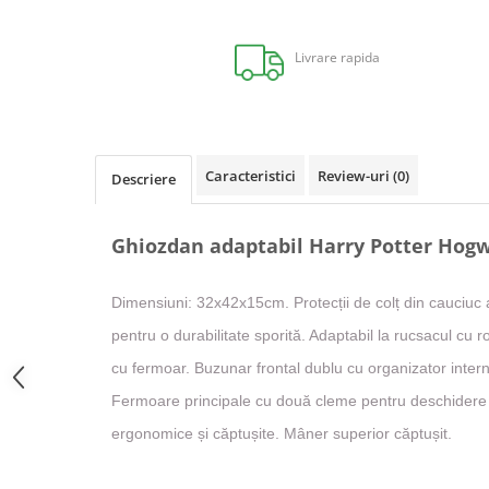
Distribuie
pe
Facebook
Livrare rapida
Caracteristici
Review-uri
(0)
Descriere
Ghiozdan adaptabil Harry Potter Hog
Dimensiuni: 32x42x15cm. Protecții de colț din cauciuc a
pentru o durabilitate sporită. Adaptabil la rucsacul cu
cu fermoar. Buzunar frontal dublu cu organizator intern.
Fermoare principale cu două cleme pentru deschidere 
ergonomice și căptușite. Mâner superior căptușit.