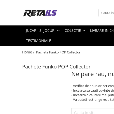
Jucarii si jocuri
Colectie
Produse de sezon
Scoala si Papetarie
Jucarii din plus
Accesorii Gaming
Piscine Steel pro MAX
Ceasuri copii
JUCARII SI JOCURI
COLECTIE
LIVRARE IN 2
Masti si Costume
Figurine de colectie
Pscine
Ghiozdane copii
TESTIMONIALE
Figurine Exclusive
Papetarie
Mystery box
Penare
Home /
Pachete Funko POP Collector
Precomanda
Smartwatch
Pachete Funko POP Collector
Trolere
Ne pare rau, nu
- Verifica de doua ori scriere
- Incearca sa cauti cuvinte s
- Incearca o cautare mai puti
- Va puteti restrange rezultat