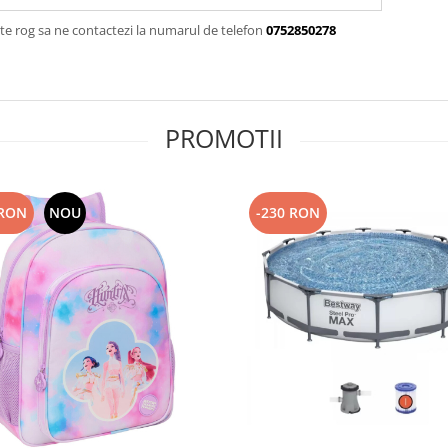
te rog sa ne contactezi la numarul de telefon
0752850278
PROMOTII
 RON
NOU
-230 RON