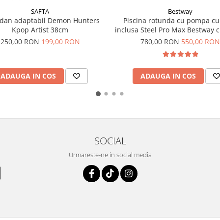
SAFTA
Bestway
dan adaptabil Demon Hunters
Piscina rotunda cu pompa cu 
Kpop Artist 38cm
inclusa Steel Pro Max Bestway 
metalic,inox, diametru 366
250,00 RON
199,00 RON
780,00 RON
550,00 RON
inaltime 76 cm, volum 6473 litri
pompa 1249 l/h, gri desch
ADAUGA IN COS
ADAUGA IN COS
SOCIAL
Urmareste-ne in social media