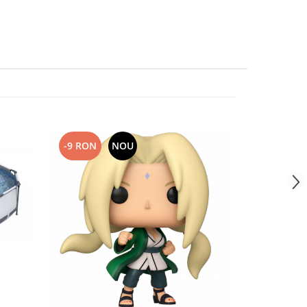
-9 RON
NOU
-30 RON