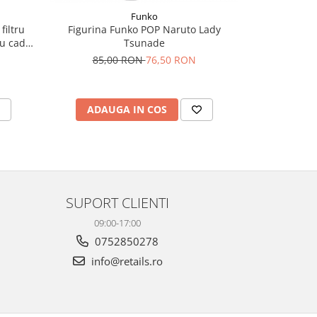
Funko
filtru
Figurina Funko POP Naruto Lady
Funko POP Dis
cu cadru
Tsunade
Desp
 cm,
85,00 RON
76,50 RON
99,
, debit
is
ADAUGA IN COS
ADAU
SUPORT CLIENTI
09:00-17:00
0752850278
info@retails.ro