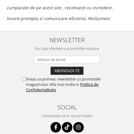
c
cumparate de pe acest site , recomand cu incredere ,
p
livrare prompta si comunicare eficienta. Multumesc
NEWSLETTER
Nu rata ofertele si promotiile noastre
Vreau sa primesc newsletter cu promotiile
magazinului. Afla mai multe in
Politica de
Confidentialitate
SOCIAL
Urmareste-ne in social media