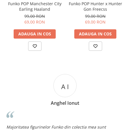
Funko POP Manchester City
Funko POP Hunter x Hunter
Earling Haaland
Gon Freecss
99,00 RON
99,00 RON
69,00 RON
69,00 RON
ADAUGA IN COS
ADAUGA IN COS
A I
Anghel Ionut
n
c
Majoritatea figurinelor Funko din colectia mea sunt