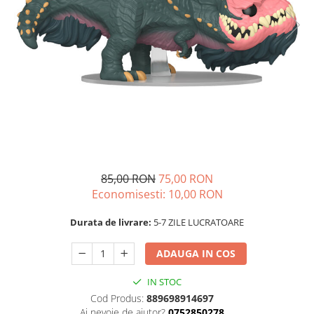
85,00 RON
75,00 RON
Economisesti:
10,00
RON
Durata de livrare:
5-7 ZILE LUCRATOARE
ADAUGA IN COS
IN STOC
Cod Produs:
889698914697
Ai nevoie de ajutor?
0752850278