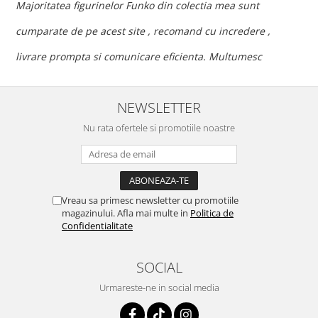
c
Majoritatea figurinelor Funko din colectia mea sunt
c
cumparate de pe acest site , recomand cu incredere ,
p
livrare prompta si comunicare eficienta. Multumesc
NEWSLETTER
Nu rata ofertele si promotiile noastre
Vreau sa primesc newsletter cu promotiile
magazinului. Afla mai multe in
Politica de
Confidentialitate
SOCIAL
Urmareste-ne in social media