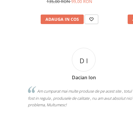
135,00 RON
99,00 RON
ADAUGA IN COS
D I
Dacian Ion
Am cumparat mai multe produse de pe acest site , totul
fost in regula , produsele de calitate , nu am avut absolut nici
problema, Multumesc!