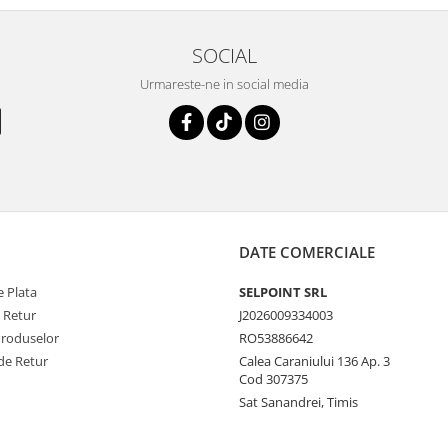
SOCIAL
Urmareste-ne in social media
DATE COMERCIALE
 Plata
SELPOINT SRL
e Retur
J2026009334003
Produselor
RO53886642
de Retur
Calea Caraniului 136 Ap. 3
Cod 307375
Sat Sanandrei, Timis