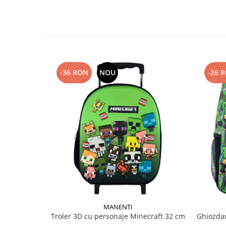
-36 RON
NOU
-26 
MANENTI
Troler 3D cu personaje Minecraft 32 cm
Ghiozda