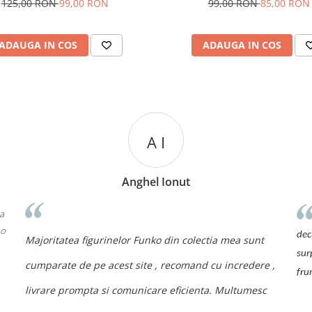
125,00 RON
99,00 RON
99,00 RON
85,00 RON
ADAUGA IN COS
ADAUGA IN COS
A I
Anghel Ionut
 a
 o
dec
Majoritatea figurinelor Funko din colectia mea sunt
sur
cumparate de pe acest site , recomand cu incredere ,
fru
livrare prompta si comunicare eficienta. Multumesc