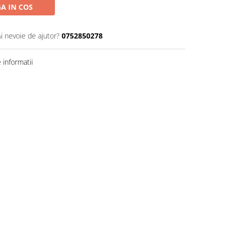
A IN COS
Ai nevoie de ajutor?
0752850278
informatii