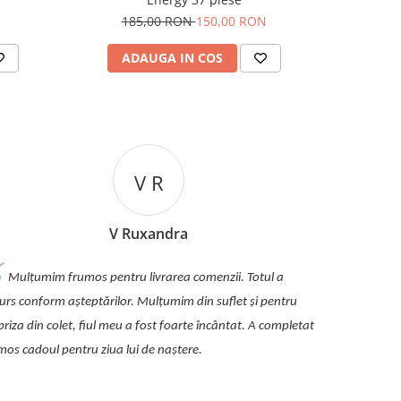
9
185,00 RON
150,00 RON
ADAUGA IN COS
AD
V R
V Ruxandra
Mulțumim frumos pentru livrarea comenzii. Totul a
urs conform așteptărilor. Mulțumim din suflet și pentru
priza din colet, fiul meu a fost foarte încântat. A completat
mos cadoul pentru ziua lui de naștere.