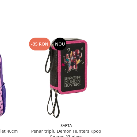
-35 RON
NOU
-34 RO
SAFTA
olet 40cm
Penar triplu Demon Hunters Kpop
Borseta 
Energy 37 piese