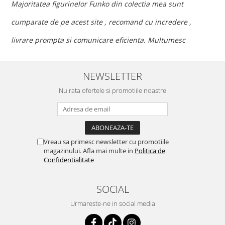
c
Majoritatea figurinelor Funko din colectia mea sunt
c
cumparate de pe acest site , recomand cu incredere ,
p
livrare prompta si comunicare eficienta. Multumesc
NEWSLETTER
Nu rata ofertele si promotiile noastre
Vreau sa primesc newsletter cu promotiile
magazinului. Afla mai multe in
Politica de
Confidentialitate
SOCIAL
Urmareste-ne in social media