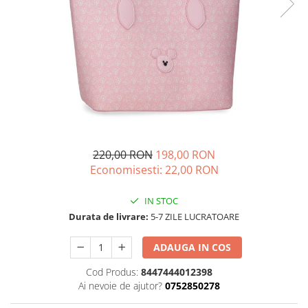
220,00 RON
198,00 RON
Economisesti:
22,00
RON
IN STOC
Durata de livrare:
5-7 ZILE LUCRATOARE
ADAUGA IN COS
Cod Produs:
8447444012398
Ai nevoie de ajutor?
0752850278