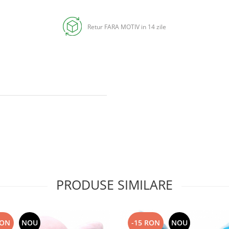
Retur FARA MOTIV in 14 zile
PRODUSE SIMILARE
RON
NOU
-15 RON
NOU