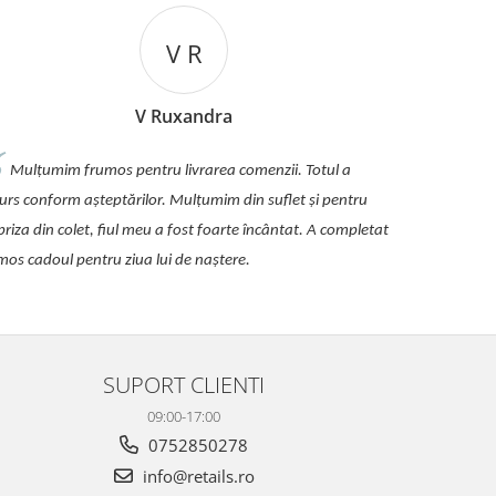
V R
V Ruxandra
Mulțumim frumos pentru livrarea comenzii. Totul a
urs conform așteptărilor. Mulțumim din suflet și pentru
priza din colet, fiul meu a fost foarte încântat. A completat
mos cadoul pentru ziua lui de naștere.
SUPORT CLIENTI
09:00-17:00
0752850278
info@retails.ro