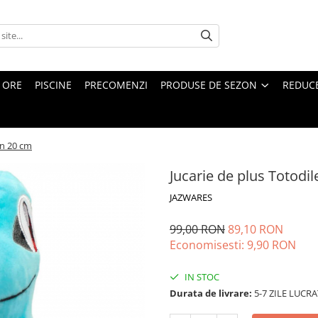
4 ORE
PISCINE
PRECOMENZI
PRODUSE DE SEZON
REDUC
on 20 cm
Jucarie de plus Totod
JAZWARES
99,00 RON
89,10 RON
Economisesti:
9,90
RON
IN STOC
Durata de livrare:
5-7 ZILE LUCR