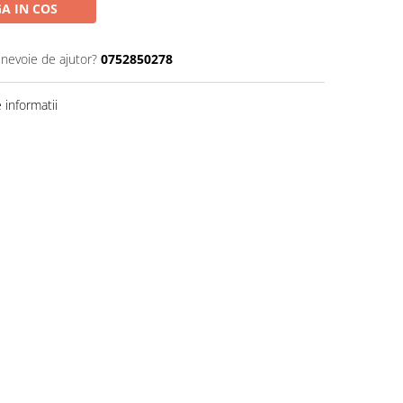
A IN COS
 nevoie de ajutor?
0752850278
informatii