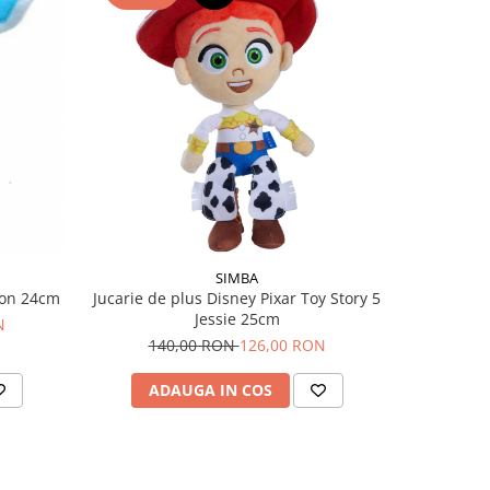
-11 RO
SIMBA
mon 24cm
Jucarie de plus Disney Pixar Toy Story 5
Jucarie de
Jessie 25cm
N
140,00 RON
126,00 RON
1
ADAUGA IN COS
AD