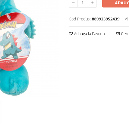
ADAUG
Cod Produs:
889933952439
Ai
Adauga la Favorite
Cere 