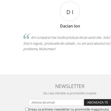
D I
Dacian Ion
Am cumparat mai multe produse de pe acest site , totul
fost in regula , produsele de calitate , nu am avut absolut nici
problema, Multumesc!
NEWSLETTER
Nu rata ofertele si promotiile noastre
Vreau sa primesc newsletter cu promotiile magazinului.