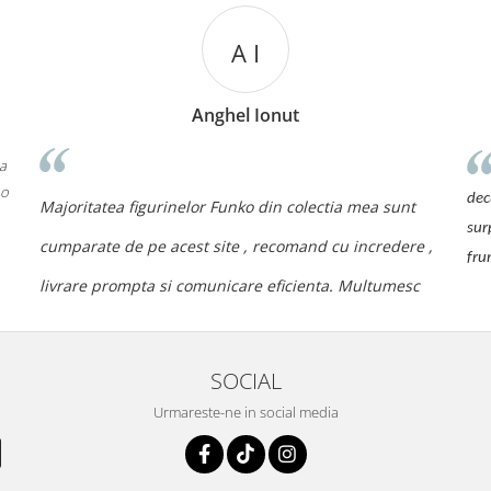
A I
Anghel Ionut
 a
 o
dec
Majoritatea figurinelor Funko din colectia mea sunt
sur
cumparate de pe acest site , recomand cu incredere ,
fru
livrare prompta si comunicare eficienta. Multumesc
SOCIAL
Urmareste-ne in social media