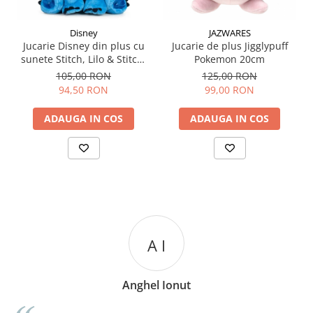
Disney
JAZWARES
Jucarie Disney din plus cu
Jucarie de plus Jigglypuff
sunete Stitch, Lilo & Stitch,
Pokemon 20cm
30 cm
105,00 RON
125,00 RON
94,50 RON
99,00 RON
ADAUGA IN COS
ADAUGA IN COS
A I
Anghel Ionut