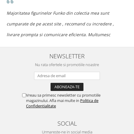
n
c
Majoritatea figurinelor Funko din colectia mea sunt
c
cumparate de pe acest site , recomand cu incredere ,
p
livrare prompta si comunicare eficienta. Multumesc
NEWSLETTER
Nu rata ofertele si promotiile noastre
Vreau sa primesc newsletter cu promotiile
magazinului. Afla mai multe in
Politica de
Confidentialitate
SOCIAL
Urmareste-ne in social media