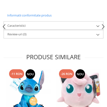
Informatii conformitate produs
Caracteristici
Review-uri
(0)
PRODUSE SIMILARE
-11 RON
-26 RON
NOU
NOU