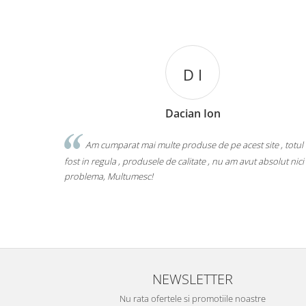
D I
Dacian Ion
Am cumparat mai multe produse de pe acest site , totul
fost in regula , produsele de calitate , nu am avut absolut nici
problema, Multumesc!
NEWSLETTER
Nu rata ofertele si promotiile noastre