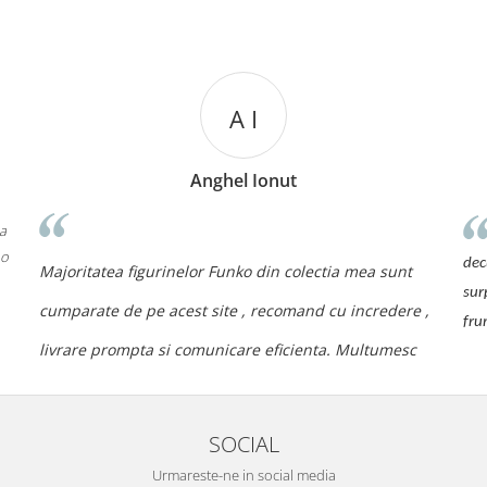
A I
Anghel Ionut
 a
 o
dec
Majoritatea figurinelor Funko din colectia mea sunt
sur
cumparate de pe acest site , recomand cu incredere ,
fru
livrare prompta si comunicare eficienta. Multumesc
SOCIAL
Urmareste-ne in social media