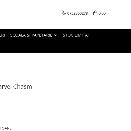
0752850278
0,00
ERI
SCOALA SI PAPETARIE
STOC LIMITAT
arvel Chasm
ATOARE