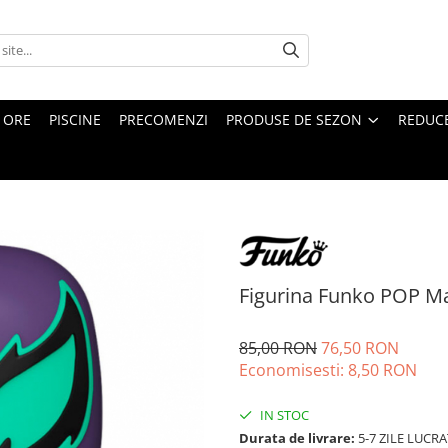
4 ORE
PISCINE
PRECOMENZI
PRODUSE DE SEZON
REDUC
Figurina Funko POP M
85,00 RON
76,50 RON
Economisesti:
8,50
RON
IN STOC
Durata de livrare:
5-7 ZILE LUCR