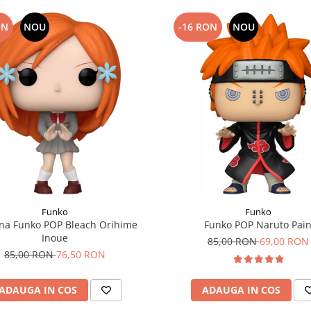
ON
NOU
-16 RON
NOU
Funko
Funko
ina Funko POP Bleach Orihime
Funko POP Naruto Pai
Inoue
85,00 RON
69,00 RON
85,00 RON
76,50 RON
ADAUGA IN COS
ADAUGA IN COS