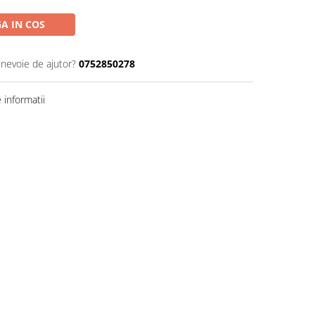
A IN COS
 nevoie de ajutor?
0752850278
informatii