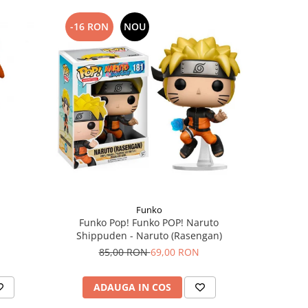
-16 RON
NOU
-9 RON
Funko
n
Funko Pop! Funko POP! Naruto
Figurina 
Shippuden - Naruto (Rasengan)
8
85,00 RON
69,00 RON
ADAUGA IN COS
AD