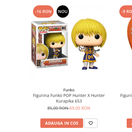
-16 RON
NOU
-9 R
Funko
Figurina Funko POP Hunter X Hunter
Figur
Kurapika 653
85,00 RON
69,00 RON
ADAUGA IN COS