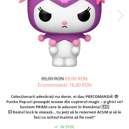
85,00 RON
69,00 RON
Economisesti:
16,00
RON
Colecționarii adevărați nu dorm, ei dau PRECOMANDĂ! 😎
Funko Pop-uri proaspăt scoase din cuptorul magic – și ghici ce?
Suntem PRIMII care le aducem în România! 🇷🇴
💥 Restul încă le visează… tu poți să le rezervezi ACUM și să le
faci cu ochiul înainte să fie cool!”
IN STOC