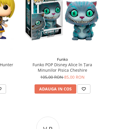
-10 RO
Funko
 Hunter
Funko POP Disney Alice în Țara
Funko POP
Minunilor Pisica Cheshire
9
105,00 RON
85,00 RON
ADAUGA IN COS
AD