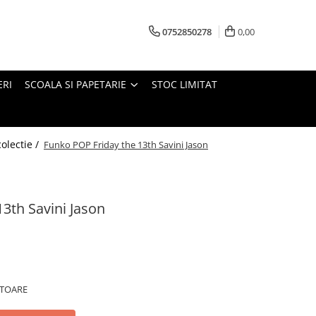
0752850278
0,00
ERI
SCOALA SI PAPETARIE
STOC LIMITAT
colectie /
Funko POP Friday the 13th Savini Jason
3th Savini Jason
ATOARE