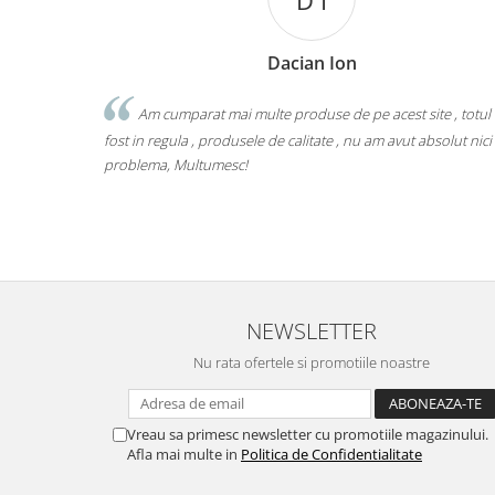
D I
Dacian Ion
Am cumparat mai multe produse de pe acest site , totul
fost in regula , produsele de calitate , nu am avut absolut nici
problema, Multumesc!
NEWSLETTER
Nu rata ofertele si promotiile noastre
Vreau sa primesc newsletter cu promotiile magazinului.
Afla mai multe in
Politica de Confidentialitate