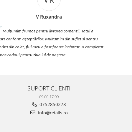
V R
V Ruxandra
Mulțumim frumos pentru livrarea comenzii. Totul a
urs conform așteptărilor. Mulțumim din suflet și pentru
priza din colet, fiul meu a fost foarte încântat. A completat
mos cadoul pentru ziua lui de naștere.
SUPORT CLIENTI
09:00-17:00
0752850278
info@retails.ro