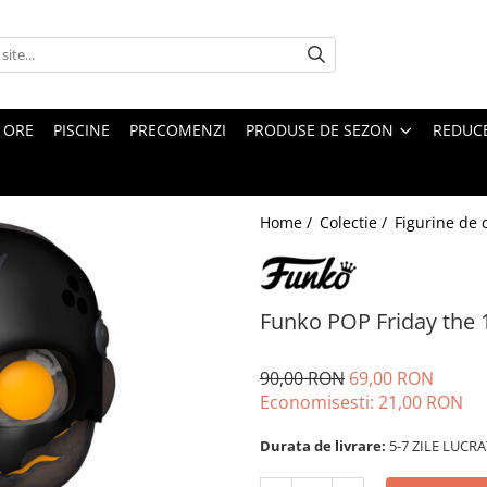
4 ORE
PISCINE
PRECOMENZI
PRODUSE DE SEZON
REDUC
Home /
Colectie /
Figurine de 
Funko POP Friday the 1
90,00 RON
69,00 RON
Economisesti:
21,00
RON
Durata de livrare:
5-7 ZILE LUCR