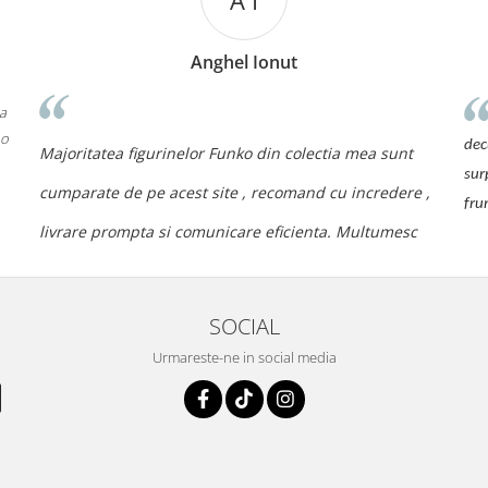
A I
Anghel Ionut
 a
 o
dec
Majoritatea figurinelor Funko din colectia mea sunt
sur
cumparate de pe acest site , recomand cu incredere ,
fru
livrare prompta si comunicare eficienta. Multumesc
SOCIAL
Urmareste-ne in social media