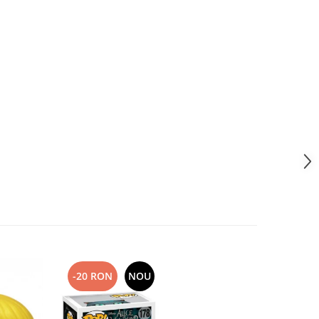
-20 RON
NOU