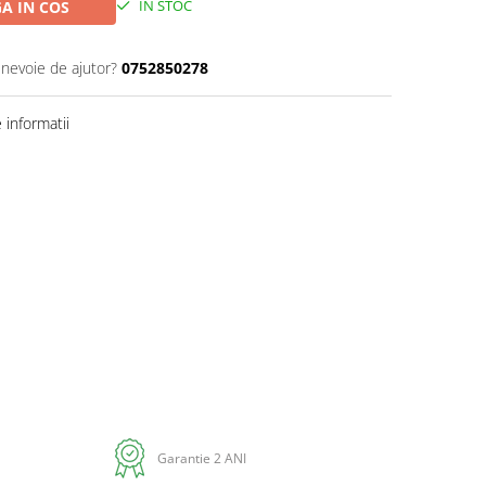
IN STOC
A IN COS
 nevoie de ajutor?
0752850278
informatii
Distribuie
pe
Facebook
Garantie 2 ANI