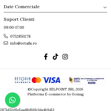
Date Comerciale
Suport Clienti
09:00-17:00
0752850278
info@retails.ro
©Copyright SELPOINT SRL 2026
Platforma E-commerce by Gomag
2ff71d32e15e5aad1bf60fe3da4b9a53