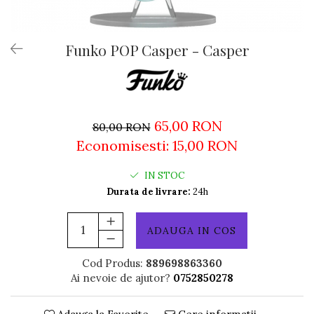
Funko POP Casper - Casper
65,00 RON
80,00 RON
Economisesti:
15,00
RON
IN STOC
Durata de livrare:
24h
ADAUGA IN COS
Cod Produs:
889698863360
Ai nevoie de ajutor?
0752850278