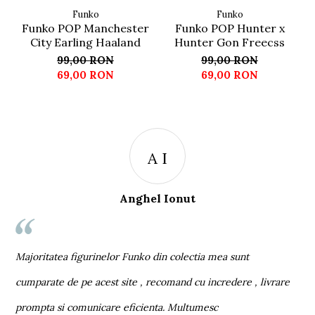
Funko
Funko
Funko POP Manchester
Funko POP Hunter x
City Earling Haaland
Hunter Gon Freecss
99,00 RON
99,00 RON
69,00 RON
69,00 RON
A I
Anghel Ionut
st
c
Majoritatea figurinelor Funko din colectia mea sunt
c
cumparate de pe acest site , recomand cu incredere , livrare
p
prompta si comunicare eficienta. Multumesc