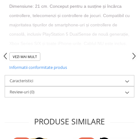
Dimensiune: 21 cm. Conceput pentru a susține și încărca
controllere, telecomenzi și controllere de jocuri. Compatibil cu
majoritatea tipurilor de smartphone-uri și controllere de
consolă, inclusiv PlayStation 5 DualSense de nouă generație,
Xbox Series S/X și toate iPhone-urile. Cablul NU este inclus.
VEZI MAI MULT
Informatii conformitate produs
Caracteristici
Review-uri
(0)
PRODUSE SIMILARE