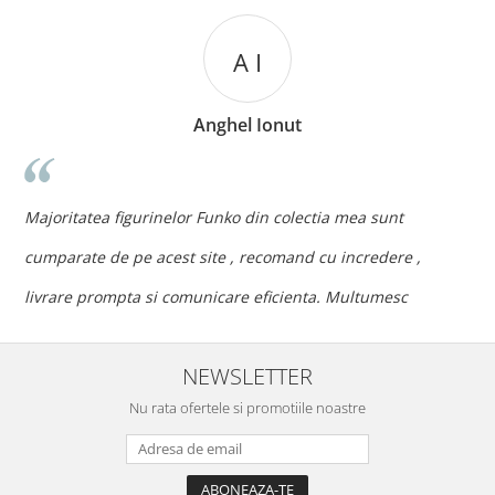
A I
Anghel Ionut
n
c
Majoritatea figurinelor Funko din colectia mea sunt
c
cumparate de pe acest site , recomand cu incredere ,
p
livrare prompta si comunicare eficienta. Multumesc
NEWSLETTER
Nu rata ofertele si promotiile noastre