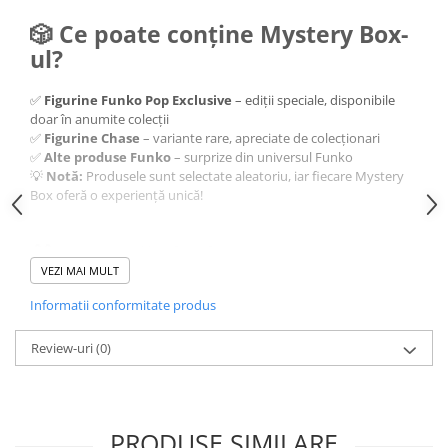
🎲 Ce poate conține Mystery Box-
ul?
✅
Figurine Funko Pop Exclusive
– ediții speciale, disponibile
doar în anumite colecții
✅
Figurine Chase
– variante rare, apreciate de colecționari
✅
Alte produse Funko
– surprize din universul Funko
💡
Notă:
Produsele sunt selectate aleatoriu, iar fiecare Mystery
Box oferă o experiență unică!
🎁 De ce să alegi Mystery Box
VEZI MAI MULT
Funko Pop?
✔️ Experiență surpriză la fiecare deschidere
Informatii conformitate produs
✔️ Posibilitatea de a primi figurine rare sau exclusive
✔️ Perfect pentru colecționari și fanii Funko
Review-uri
(0)
✔️ Cadoul ideal pentru orice ocazie
📅
Stoc limitat!
Fii printre cei norocoși și comandă acum!
PRODUSE SIMILARE