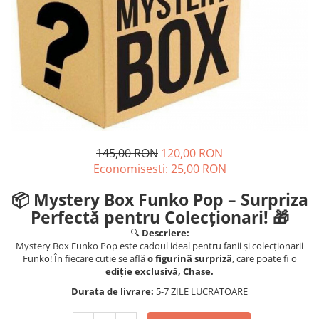
145,00 RON
120,00 RON
Economisesti:
25,00
RON
📦 Mystery Box Funko Pop – Surpriza
Perfectă pentru Colecționari! 🎁
🔍
Descriere:
Mystery Box Funko Pop este cadoul ideal pentru fanii și colecționarii
Funko! În fiecare cutie se află
o figurină surpriză
, care poate fi o
ediție exclusivă, Chase.
Durata de livrare:
5-7 ZILE LUCRATOARE