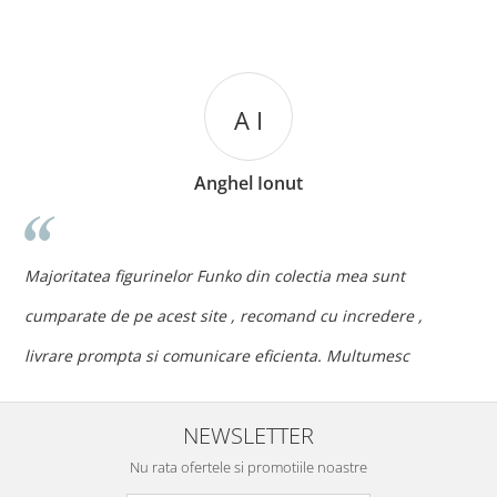
A I
Anghel Ionut
n
c
Majoritatea figurinelor Funko din colectia mea sunt
c
cumparate de pe acest site , recomand cu incredere ,
p
livrare prompta si comunicare eficienta. Multumesc
NEWSLETTER
Nu rata ofertele si promotiile noastre