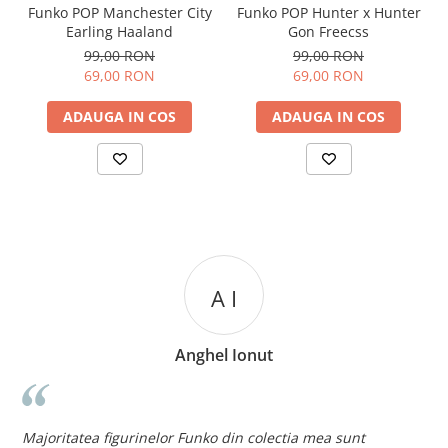
Funko POP Manchester City
Funko POP Hunter x Hunter
Earling Haaland
Gon Freecss
99,00 RON
99,00 RON
69,00 RON
69,00 RON
ADAUGA IN COS
ADAUGA IN COS
A I
Anghel Ionut
n
c
Majoritatea figurinelor Funko din colectia mea sunt