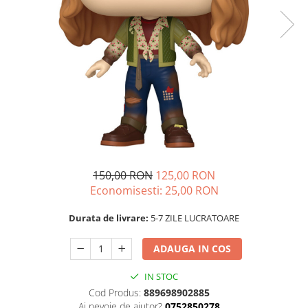
150,00 RON
125,00 RON
Economisesti:
25,00
RON
Durata de livrare:
5-7 ZILE LUCRATOARE
ADAUGA IN COS
IN STOC
Cod Produs:
889698902885
Ai nevoie de ajutor?
0752850278