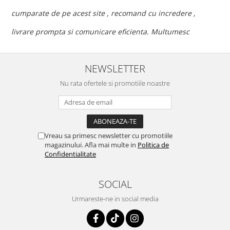
c
cumparate de pe acest site , recomand cu incredere ,
p
livrare prompta si comunicare eficienta. Multumesc
NEWSLETTER
Nu rata ofertele si promotiile noastre
Vreau sa primesc newsletter cu promotiile
magazinului. Afla mai multe in
Politica de
Confidentialitate
SOCIAL
Urmareste-ne in social media