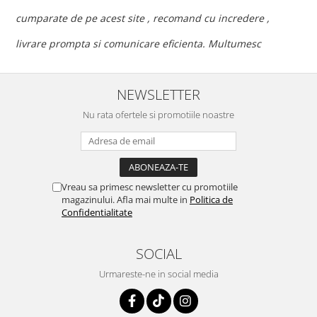
c
cumparate de pe acest site , recomand cu incredere ,
p
livrare prompta si comunicare eficienta. Multumesc
NEWSLETTER
Nu rata ofertele si promotiile noastre
Vreau sa primesc newsletter cu promotiile
magazinului. Afla mai multe in
Politica de
Confidentialitate
SOCIAL
Urmareste-ne in social media