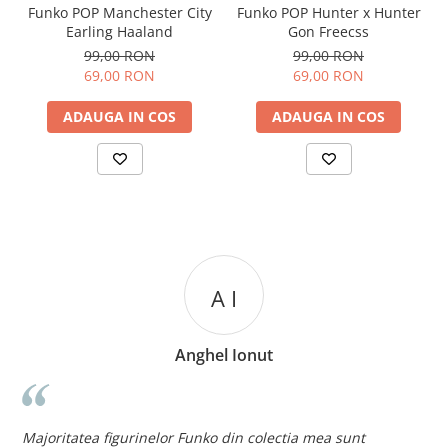
Funko POP Manchester City
Funko POP Hunter x Hunter
Earling Haaland
Gon Freecss
99,00 RON
99,00 RON
69,00 RON
69,00 RON
ADAUGA IN COS
ADAUGA IN COS
A I
Anghel Ionut
n
c
Majoritatea figurinelor Funko din colectia mea sunt