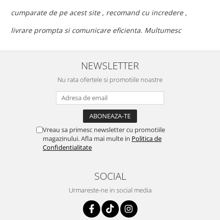
c
cumparate de pe acest site , recomand cu incredere ,
p
livrare prompta si comunicare eficienta. Multumesc
NEWSLETTER
Nu rata ofertele si promotiile noastre
Vreau sa primesc newsletter cu promotiile
magazinului. Afla mai multe in
Politica de
Confidentialitate
SOCIAL
Urmareste-ne in social media