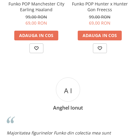
Funko POP Manchester City
Funko POP Hunter x Hunter
Earling Haaland
Gon Freecss
99,00 RON
99,00 RON
69,00 RON
69,00 RON
ADAUGA IN COS
ADAUGA IN COS
A I
Anghel Ionut
n
c
Majoritatea figurinelor Funko din colectia mea sunt