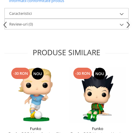
Informatii conformitate produs
Caracteristici
Review-uri
(0)
PRODUSE SIMILARE
-30 RON
-30 RON
NOU
NOU
Funko
Funko