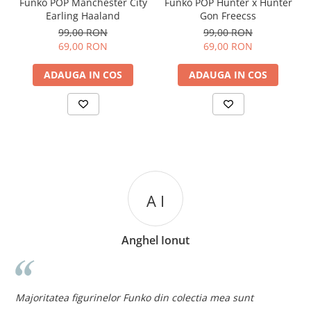
Funko POP Manchester City
Funko POP Hunter x Hunter
Earling Haaland
Gon Freecss
99,00 RON
99,00 RON
69,00 RON
69,00 RON
ADAUGA IN COS
ADAUGA IN COS
A I
Anghel Ionut
n
c
Majoritatea figurinelor Funko din colectia mea sunt