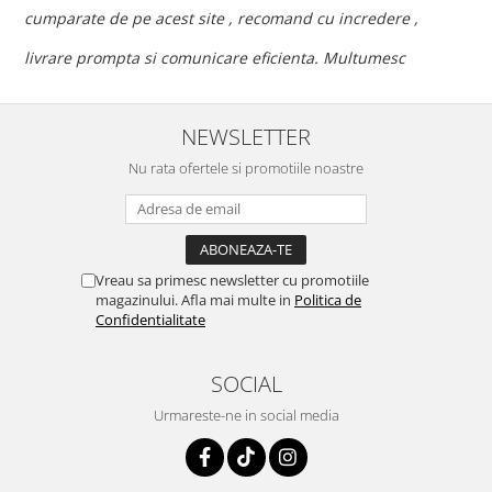
c
cumparate de pe acest site , recomand cu incredere ,
p
livrare prompta si comunicare eficienta. Multumesc
NEWSLETTER
Nu rata ofertele si promotiile noastre
Vreau sa primesc newsletter cu promotiile
magazinului. Afla mai multe in
Politica de
Confidentialitate
SOCIAL
Urmareste-ne in social media