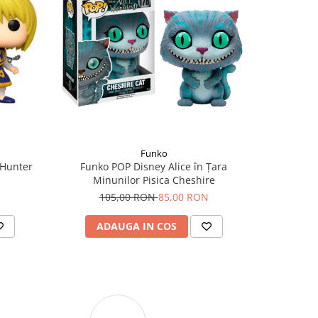
-10 RO
Funko
 Hunter
Funko POP Disney Alice în Țara
Funko POP
Minunilor Pisica Cheshire
9
105,00 RON
85,00 RON
ADAUGA IN COS
AD