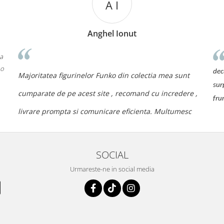
A I
Anghel Ionut
 a
 o
dec
Majoritatea figurinelor Funko din colectia mea sunt
sur
cumparate de pe acest site , recomand cu incredere ,
fru
livrare prompta si comunicare eficienta. Multumesc
SOCIAL
Urmareste-ne in social media