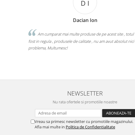
D I
Dacian Ion
Am cumparat mai multe produse de pe acest site , totul
fost in regula , produsele de calitate , nu am avut absolut nici
problema, Multumesc!
NEWSLETTER
Nu rata ofertele si promotiile noastre
Vreau sa primesc newsletter cu promotiile magazinului.
Afla mai multe in
Politica de Confidentialitate