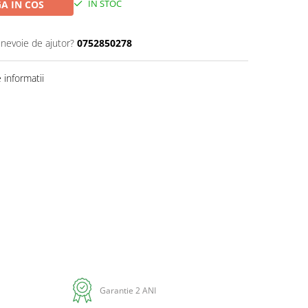
IN STOC
A IN COS
 nevoie de ajutor?
0752850278
informatii
Distribuie
pe
Facebook
Garantie 2 ANI