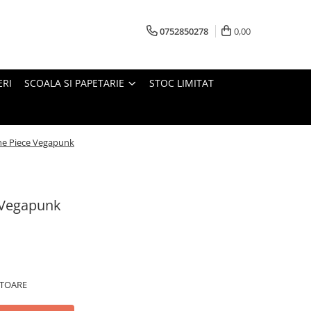
0752850278
0,00
ERI
SCOALA SI PAPETARIE
STOC LIMITAT
e Piece Vegapunk
 Vegapunk
ATOARE