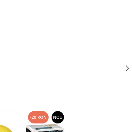
-20 RON
NOU