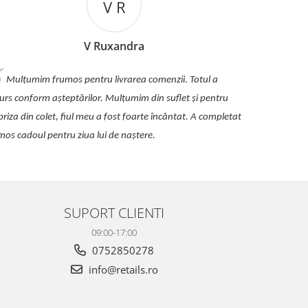
V R
V Ruxandra
Mulțumim frumos pentru livrarea comenzii. Totul a
urs conform așteptărilor. Mulțumim din suflet și pentru
priza din colet, fiul meu a fost foarte încântat. A completat
mos cadoul pentru ziua lui de naștere.
SUPORT CLIENTI
09:00-17:00
0752850278
info@retails.ro