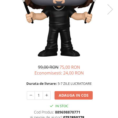
99,00 RON
75,00 RON
Economisesti:
24,00
RON
Durata de livrare:
5-7 ZILE LUCRATOARE
ADAUGA IN COS
IN STOC
Cod Produs:
889698870771
Ai nevoie de ajutor?
0752850278