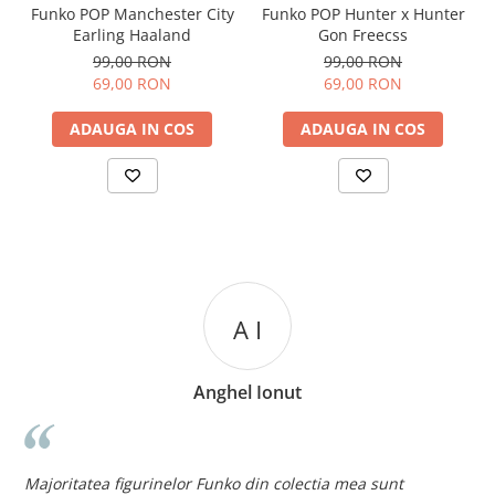
Funko POP Manchester City
Funko POP Hunter x Hunter
Earling Haaland
Gon Freecss
99,00 RON
99,00 RON
69,00 RON
69,00 RON
ADAUGA IN COS
ADAUGA IN COS
A I
Anghel Ionut
n
c
Majoritatea figurinelor Funko din colectia mea sunt