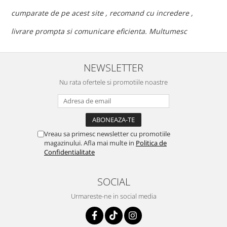
c
cumparate de pe acest site , recomand cu incredere ,
p
livrare prompta si comunicare eficienta. Multumesc
NEWSLETTER
Nu rata ofertele si promotiile noastre
Vreau sa primesc newsletter cu promotiile
magazinului. Afla mai multe in
Politica de
Confidentialitate
SOCIAL
Urmareste-ne in social media