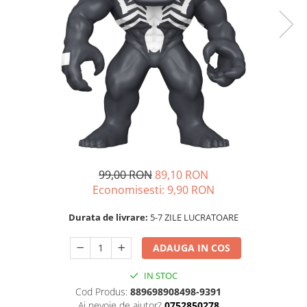
99,00 RON
89,10 RON
Economisesti:
9,90
RON
Durata de livrare:
5-7 ZILE LUCRATOARE
ADAUGA IN COS
IN STOC
Cod Produs:
889698908498-9391
Ai nevoie de ajutor?
0752850278