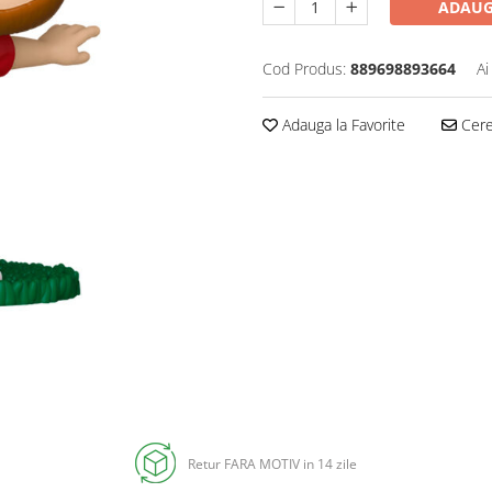
ADAUG
Cod Produs:
889698893664
Ai
Adauga la Favorite
Cere 
Retur FARA MOTIV in 14 zile