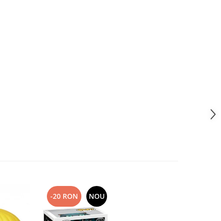
-20 RON
NOU