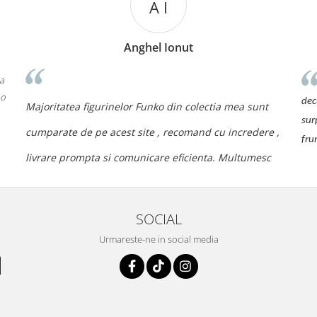
A I
Anghel Ionut
 a
 o
dec
Majoritatea figurinelor Funko din colectia mea sunt
sur
cumparate de pe acest site , recomand cu incredere ,
fru
livrare prompta si comunicare eficienta. Multumesc
SOCIAL
Urmareste-ne in social media