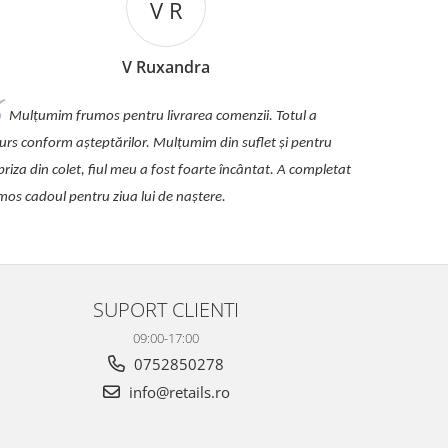
V R
V Ruxandra
Mulțumim frumos pentru livrarea comenzii. Totul a
urs conform așteptărilor. Mulțumim din suflet și pentru
priza din colet, fiul meu a fost foarte încântat. A completat
mos cadoul pentru ziua lui de naștere.
SUPORT CLIENTI
09:00-17:00
0752850278
info@retails.ro