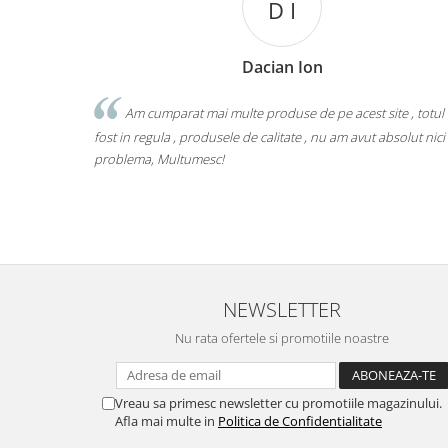
D I
Dacian Ion
Am cumparat mai multe produse de pe acest site , totul
fost in regula , produsele de calitate , nu am avut absolut nici
problema, Multumesc!
NEWSLETTER
Nu rata ofertele si promotiile noastre
Vreau sa primesc newsletter cu promotiile magazinului.
Afla mai multe in
Politica de Confidentialitate