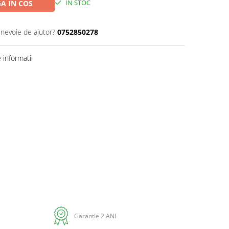
IN STOC
A IN COS
 nevoie de ajutor?
0752850278
informatii
Distribuie
pe
Facebook
Garantie 2 ANI