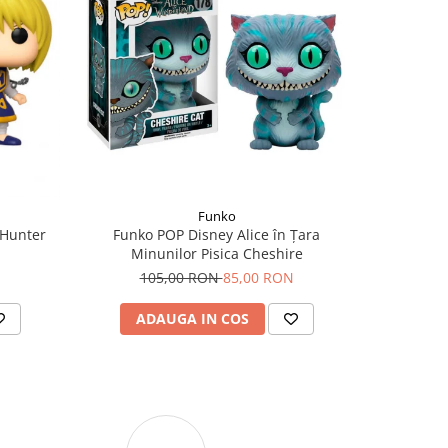
-10 RO
Funko
 Hunter
Funko POP Disney Alice în Țara
Funko POP
Minunilor Pisica Cheshire
9
105,00 RON
85,00 RON
ADAUGA IN COS
AD