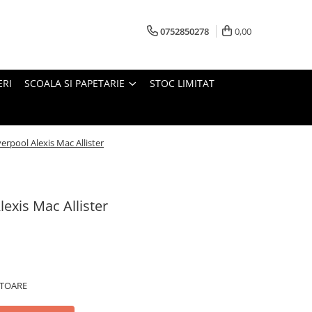
0752850278
0,00
ERI
SCOALA SI PAPETARIE
STOC LIMITAT
rpool Alexis Mac Allister
exis Mac Allister
ATOARE