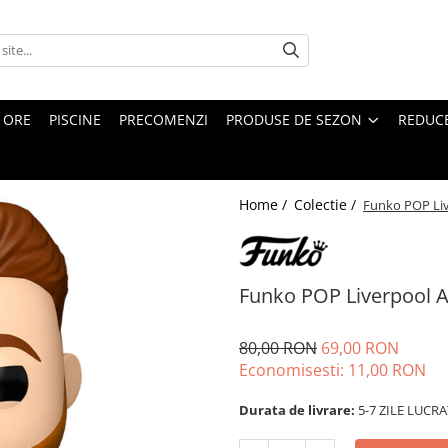
4 ORE
PISCINE
PRECOMENZI
PRODUSE DE SEZON
REDUC
Home /
Colectie /
Funko POP Live
Funko POP Liverpool Al
80,00 RON
69,00 RON
Economisesti:
11,00
RON
Durata de livrare:
5-7 ZILE LUCR