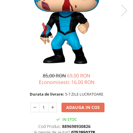
85,00 RON
69,00 RON
Economisesti:
16,00
RON
Durata de livrare:
5-7 ZILE LUCRATOARE
ADAUGA IN COS
IN STOC
Cod Produs:
889698930826
Ai nevoie de ajutor?
0752850278