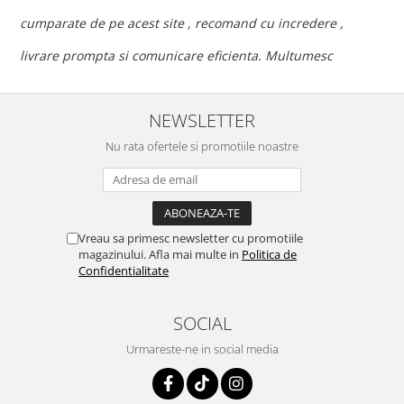
c
cumparate de pe acest site , recomand cu incredere ,
p
livrare prompta si comunicare eficienta. Multumesc
NEWSLETTER
Nu rata ofertele si promotiile noastre
Vreau sa primesc newsletter cu promotiile
magazinului. Afla mai multe in
Politica de
Confidentialitate
SOCIAL
Urmareste-ne in social media