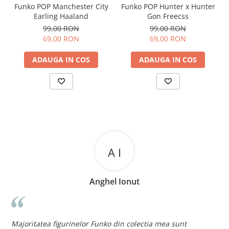
Funko POP Manchester City
Funko POP Hunter x Hunter
Earling Haaland
Gon Freecss
99,00 RON
99,00 RON
69,00 RON
69,00 RON
ADAUGA IN COS
ADAUGA IN COS
A I
Anghel Ionut
n
c
Majoritatea figurinelor Funko din colectia mea sunt