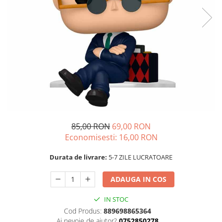
85,00 RON
69,00 RON
Economisesti:
16,00
RON
Durata de livrare:
5-7 ZILE LUCRATOARE
ADAUGA IN COS
IN STOC
Cod Produs:
889698865364
Ai nevoie de ajutor?
0752850278