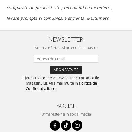
c
cumparate de pe acest site , recomand cu incredere ,
p
livrare prompta si comunicare eficienta. Multumesc
NEWSLETTER
Nu rata ofertele si promotiile noastre
Vreau sa primesc newsletter cu promotiile
magazinului. Afla mai multe in
Politica de
Confidentialitate
SOCIAL
Urmareste-ne in social media