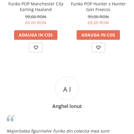
Funko POP Manchester City
Funko POP Hunter x Hunter
Earling Haaland
Gon Freecss
99,00 RON
99,00 RON
69,00 RON
69,00 RON
ADAUGA IN COS
ADAUGA IN COS
A I
Anghel Ionut
n
c
Majoritatea figurinelor Funko din colectia mea sunt