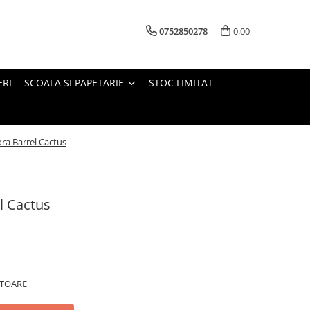
0752850278
0,00
ERI
SCOALA SI PAPETARIE
STOC LIMITAT
ra Barrel Cactus
l Cactus
ATOARE