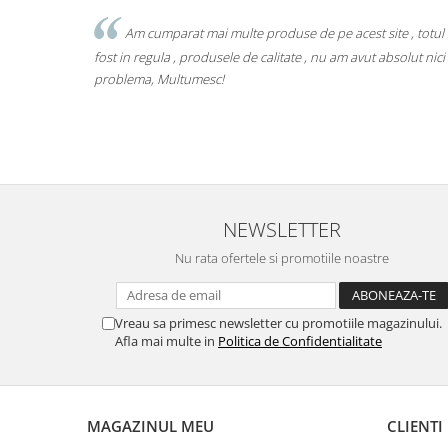
Am cumparat mai multe produse de pe acest site , totul
fost in regula , produsele de calitate , nu am avut absolut nici
problema, Multumesc!
NEWSLETTER
Nu rata ofertele si promotiile noastre
Vreau sa primesc newsletter cu promotiile magazinului.
Afla mai multe in
Politica de Confidentialitate
MAGAZINUL MEU
CLIENTI