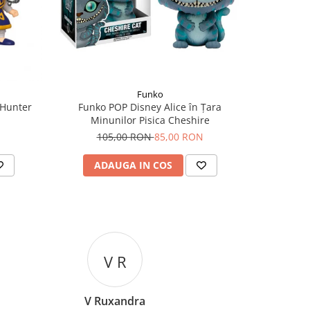
-10 RO
Funko
 Hunter
Funko POP Disney Alice în Țara
Funko POP
Minunilor Pisica Cheshire
9
105,00 RON
85,00 RON
ADAUGA IN COS
AD
V R
V Ruxandra