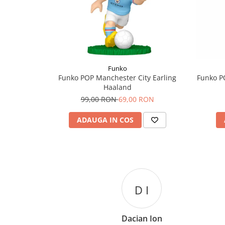
Funko
Funko POP Manchester City Earling
Funko P
Haaland
99,00 RON
69,00 RON
ADAUGA IN COS
D I
Dacian Ion