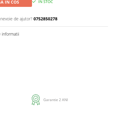
IN STOC
A IN COS
 nevoie de ajutor?
0752850278
informatii
Distribuie
pe
Facebook
Garantie 2 ANI