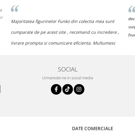
 a
 o
dec
Majoritatea figurinelor Funko din colectia mea sunt
sur
cumparate de pe acest site , recomand cu incredere ,
fru
livrare prompta si comunicare eficienta. Multumesc
SOCIAL
Urmareste-ne in social media
DATE COMERCIALE