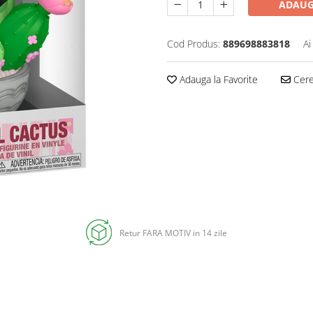
ADAUG
Cod Produs:
889698883818
Ai
Adauga la Favorite
Cere 
Retur FARA MOTIV in 14 zile