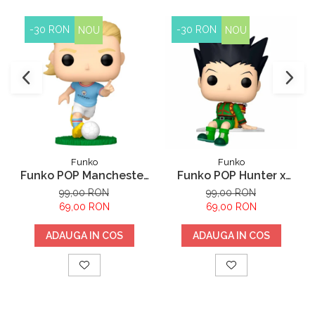
-30 RON
-30 RON
NOU
NOU
Funko
Funko
Funko POP Manchester
Funko POP Hunter x
City Earling Haaland
Hunter Gon Freecss
99,00 RON
99,00 RON
69,00 RON
69,00 RON
ADAUGA IN COS
ADAUGA IN COS