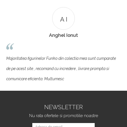
A I
Anghel Ionut
c
Majoritatea figurinelor Funko din colectia mea sunt cumparate
c
de pe acest site , recomand cu incredere , livrare prompta si
p
comunicare eficienta. Multumesc
NEWSLETTER
Nu rata ofertele si promotiile noastre