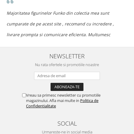
n
c
Majoritatea figurinelor Funko din colectia mea sunt
c
cumparate de pe acest site , recomand cu incredere ,
p
livrare prompta si comunicare eficienta. Multumesc
NEWSLETTER
Nu rata ofertele si promotiile noastre
Vreau sa primesc newsletter cu promotiile
magazinului. Afla mai multe in
Politica de
Confidentialitate
SOCIAL
Urmareste-ne in social media