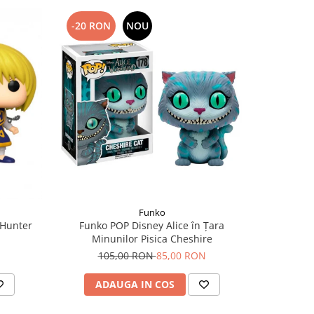
-20 RON
NOU
-10 RO
Funko
 Hunter
Funko POP Disney Alice în Țara
Funko POP
Minunilor Pisica Cheshire
9
105,00 RON
85,00 RON
ADAUGA IN COS
AD