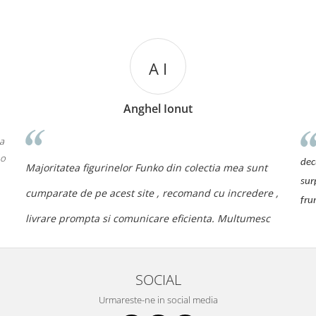
A I
Anghel Ionut
 a
 o
dec
Majoritatea figurinelor Funko din colectia mea sunt
sur
cumparate de pe acest site , recomand cu incredere ,
fru
livrare prompta si comunicare eficienta. Multumesc
SOCIAL
Urmareste-ne in social media