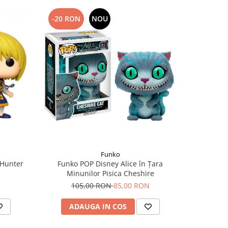
-20 RON
NOU
-10 RO
Funko
 Hunter
Funko POP Disney Alice în Țara
Funko POP
Minunilor Pisica Cheshire
9
105,00 RON
85,00 RON
ADAUGA IN COS
AD