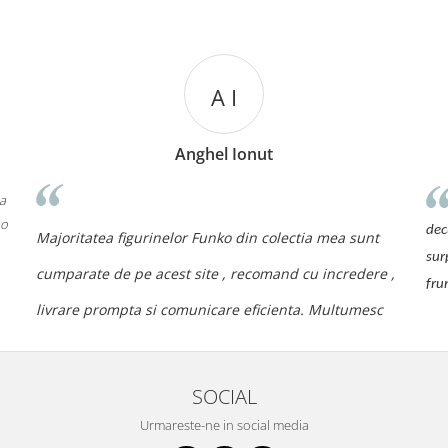
A I
Anghel Ionut
 a
 o
dec
Majoritatea figurinelor Funko din colectia mea sunt
sur
cumparate de pe acest site , recomand cu incredere ,
fru
livrare prompta si comunicare eficienta. Multumesc
SOCIAL
Urmareste-ne in social media