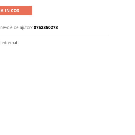
A IN COS
 nevoie de ajutor?
0752850278
informatii