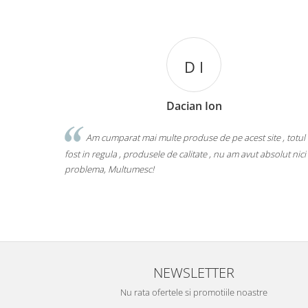
D I
Dacian Ion
Am cumparat mai multe produse de pe acest site , totul
fost in regula , produsele de calitate , nu am avut absolut nici
problema, Multumesc!
NEWSLETTER
Nu rata ofertele si promotiile noastre