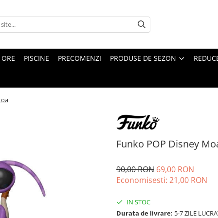
4 ORE
PISCINE
PRECOMENZI
PRODUSE DE SEZON
REDUC
toa
Funko POP Disney Mo
90,00 RON
69,00 RON
Economisesti:
21,00
RON
IN STOC
Durata de livrare:
5-7 ZILE LUCR