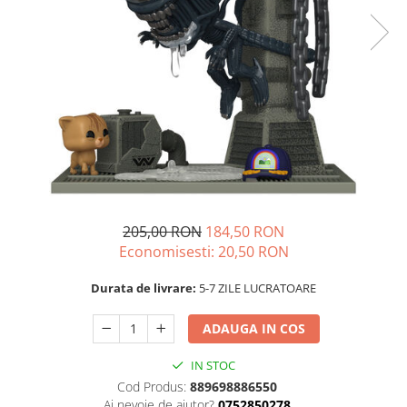
205,00 RON
184,50 RON
Economisesti:
20,50
RON
Durata de livrare:
5-7 ZILE LUCRATOARE
ADAUGA IN COS
IN STOC
Cod Produs:
889698886550
Ai nevoie de ajutor?
0752850278