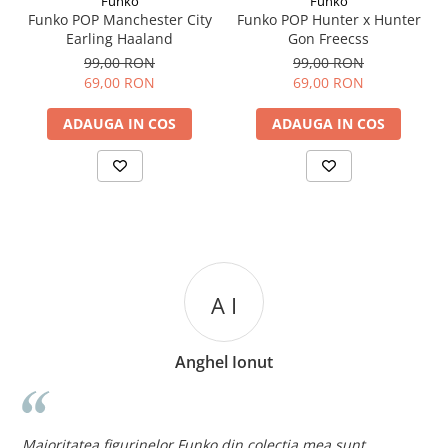
Funko
Funko
Funko POP Manchester City
Funko POP Hunter x Hunter
Earling Haaland
Gon Freecss
99,00 RON
99,00 RON
69,00 RON
69,00 RON
ADAUGA IN COS
ADAUGA IN COS
A I
Anghel Ionut
n
c
Majoritatea figurinelor Funko din colectia mea sunt