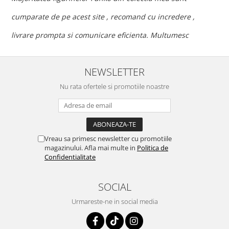
c
cumparate de pe acest site , recomand cu incredere ,
p
livrare prompta si comunicare eficienta. Multumesc
NEWSLETTER
Nu rata ofertele si promotiile noastre
Vreau sa primesc newsletter cu promotiile
magazinului. Afla mai multe in
Politica de
Confidentialitate
SOCIAL
Urmareste-ne in social media