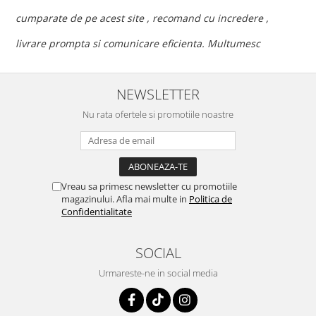
c
cumparate de pe acest site , recomand cu incredere ,
p
livrare prompta si comunicare eficienta. Multumesc
NEWSLETTER
Nu rata ofertele si promotiile noastre
Vreau sa primesc newsletter cu promotiile
magazinului. Afla mai multe in
Politica de
Confidentialitate
SOCIAL
Urmareste-ne in social media