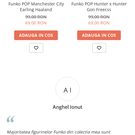
Funko POP Manchester City
Funko POP Hunter x Hunter
Earling Haaland
Gon Freecss
99,00 RON
99,00 RON
69,00 RON
69,00 RON
ADAUGA IN COS
ADAUGA IN COS
A I
Anghel Ionut
n
c
Majoritatea figurinelor Funko din colectia mea sunt