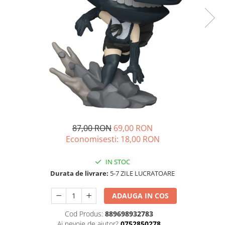
87,00 RON
69,00 RON
Economisesti:
18,00
RON
IN STOC
Durata de livrare:
5-7 ZILE LUCRATOARE
ADAUGA IN COS
Cod Produs:
889698932783
Ai nevoie de ajutor?
0752850278