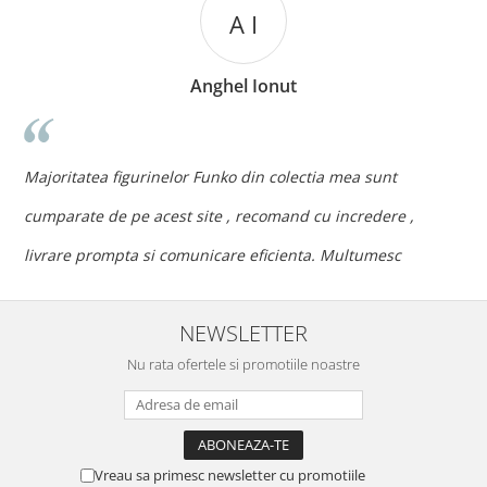
A I
Anghel Ionut
n
c
Majoritatea figurinelor Funko din colectia mea sunt
c
cumparate de pe acest site , recomand cu incredere ,
p
livrare prompta si comunicare eficienta. Multumesc
NEWSLETTER
Nu rata ofertele si promotiile noastre
Vreau sa primesc newsletter cu promotiile