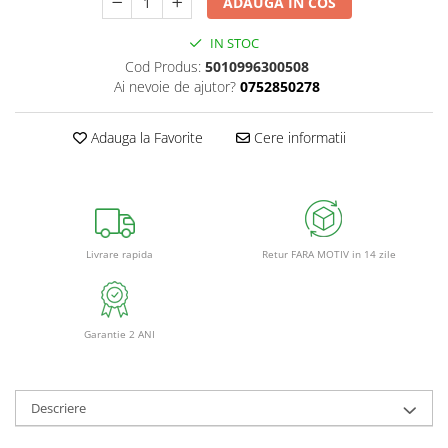
ADAUGA IN COS
IN STOC
Cod Produs:
5010996300508
Ai nevoie de ajutor?
0752850278
Adauga la Favorite
Cere informatii
Retur FARA MOTIV in 14 zile
Livrare rapida
Garantie 2 ANI
Descriere