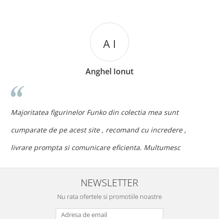
A I
Anghel Ionut
n
c
Majoritatea figurinelor Funko din colectia mea sunt
c
cumparate de pe acest site , recomand cu incredere ,
p
livrare prompta si comunicare eficienta. Multumesc
NEWSLETTER
Nu rata ofertele si promotiile noastre