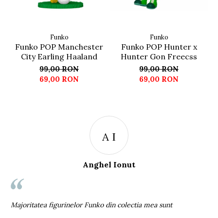
Funko
Funko
Funko POP Manchester
Funko POP Hunter x
City Earling Haaland
Hunter Gon Freecss
99,00 RON
99,00 RON
69,00 RON
69,00 RON
A I
Anghel Ionut
st
c
Majoritatea figurinelor Funko din colectia mea sunt
c