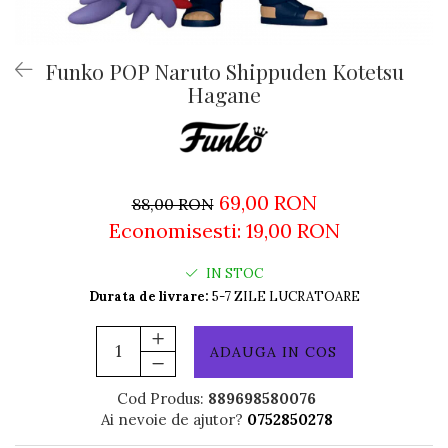
Funko POP Naruto Shippuden Kotetsu
Hagane
69,00 RON
88,00 RON
Economisesti:
19,00
RON
IN STOC
Durata de livrare:
5-7 ZILE LUCRATOARE
ADAUGA IN COS
Cod Produs:
889698580076
Ai nevoie de ajutor?
0752850278