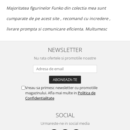
c
Majoritatea figurinelor Funko din colectia mea sunt
c
cumparate de pe acest site , recomand cu incredere ,
p
livrare prompta si comunicare eficienta. Multumesc
NEWSLETTER
Nu rata ofertele si promotiile noastre
Vreau sa primesc newsletter cu promotiile
magazinului. Afla mai multe in
Politica de
Confidentialitate
SOCIAL
Urmareste-ne in social media