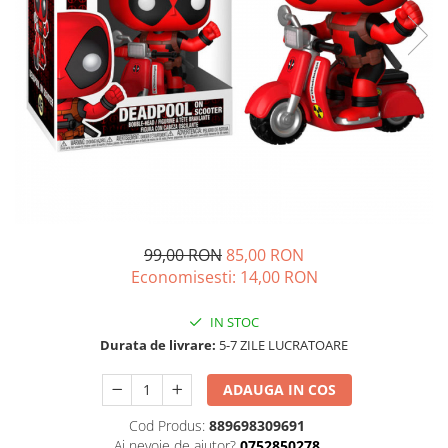
99,00 RON
85,00 RON
Economisesti:
14,00
RON
IN STOC
Durata de livrare:
5-7 ZILE LUCRATOARE
ADAUGA IN COS
Cod Produs:
889698309691
Ai nevoie de ajutor?
0752850278