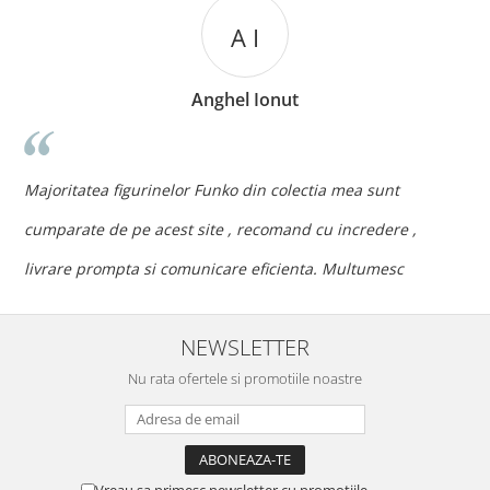
A I
Anghel Ionut
n
c
Majoritatea figurinelor Funko din colectia mea sunt
c
cumparate de pe acest site , recomand cu incredere ,
p
livrare prompta si comunicare eficienta. Multumesc
NEWSLETTER
Nu rata ofertele si promotiile noastre