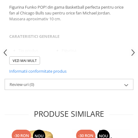
Figurina Funko POP! din gama Basketball perfecta pentru orice
fan al Chicago Bulls sau pentru orice fan Michael Jordan.
Masoara aproximativ 10 cm.
CARATERISTICI GENERALE
Tip produs
Figurina
VEZI MAI MULT
Pentru
Baieti Fete
Informatii conformitate produs
Colectie
Sports&Action
Varsta
14+
Review-uri
(0)
Continut pachet:
1 x Figurina
Culoare
Multicolor
PRODUSE SIMILARE
Inaltime
15 cm
Greutate
170 g
-30 RON
-30 RON
NOU
NOU